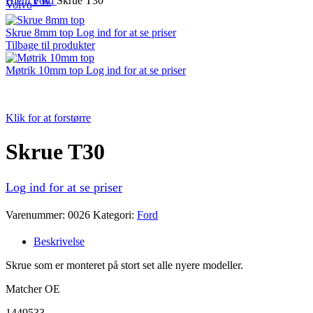
Hjem
Ford
Skrue T30
VW
Volvo
Skrue 8mm top
Log ind for at se priser
Tilbage til produkter
Møtrik 10mm top
Log ind for at se priser
Klik for at forstørre
Skrue T30
Log ind for at se priser
Varenummer:
0026
Kategori:
Ford
Beskrivelse
Skrue som er monteret på stort set alle nyere modeller.
Matcher OE
1449533