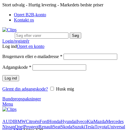
Stort udvalg - Hurtig levering - Markedets bedste priser
Opret B2B-konto
Kontakt os
Søg
Login/registrér
Log ind
Opret en konto
Brugernavn eller e-mailadresse
*
Adgangskode
*
Log ind
Glemt din adgangskode?
Husk mig
Bundpropspakninger
Menu
AUDI
BMW
Citroën
Ford
Honda
Hyundai
Iveco
Kia
Mazda
Mercedes
Nissan
Opel
Peugeot
Renault
Seat
Skoda
Suzuki
Tesla
Toyota
Universal