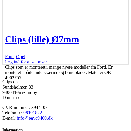
Clips (lille) Ø7mm
Ford
,
Opel
Log ind for at se priser
Clips som er monteret i mange nyere modeller fra Ford. Er
monteret i både inderskærme og bundplader. Matcher OE
4902755
Clips.dk
Sundsholmen 33
9400 Nørresundby
Danmark
CVR-nummer: 39441071
Telefonnr.:
98191822
E-mail:
info@pava9400.dk
Information