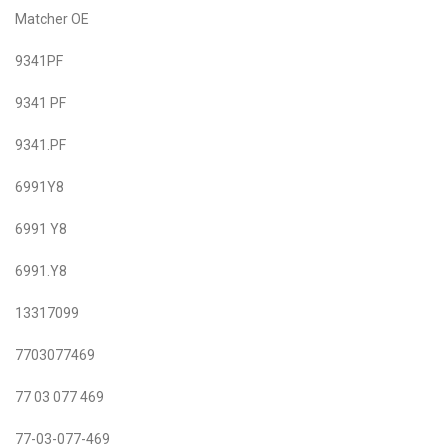
Matcher OE
9341PF
9341 PF
9341.PF
6991Y8
6991 Y8
6991.Y8
13317099
7703077469
77 03 077 469
77-03-077-469