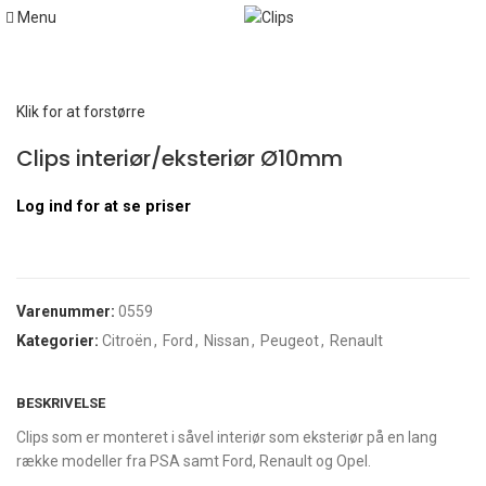
Menu
Hjem
Citroën
Clips interiør/eksteriør Ø10mm
Klik for at forstørre
Clips interiør/eksteriør Ø10mm
Log ind for at se priser
Varenummer:
0559
Kategorier:
Citroën
,
Ford
,
Nissan
,
Peugeot
,
Renault
BESKRIVELSE
Clips som er monteret i såvel interiør som eksteriør på en lang
række modeller fra PSA samt Ford, Renault og Opel.