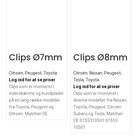
Clips Ø7mm
Clips Ø8mm
Citroën
,
Peugeot
,
Toyota
Citroën
,
Nissan
,
Peugeot
,
Log ind for at se priser
Tesla
,
Toyota
Clips som er monteret i
Log ind for at se priser
inderskærme og bundplader
Clips som er monteret i
på en lang række modeller
diverse modeller fra Nissan,
fra Toyota, Peugeot og
Toyota, Peugeot, Citroën
Citroën. Matcher OE
Subaru og Tesla. Matcher
OE 0155310501 01553
10501