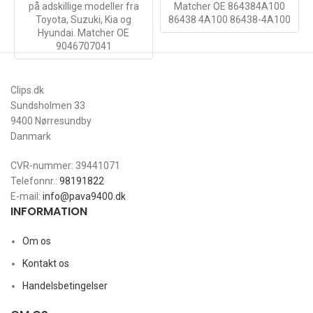
på adskillige modeller fra
Matcher OE 864384A100
Toyota, Suzuki, Kia og
86438 4A100 86438-4A100
Hyundai. Matcher OE
9046707041
Clips.dk
Sundsholmen 33
9400 Nørresundby
Danmark
CVR-nummer: 39441071
Telefonnr.:
98191822
E-mail:
info@pava9400.dk
INFORMATION
Om os
Kontakt os
Handelsbetingelser