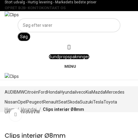
Stort udvalg - Hurtig levering - Markedets bedste priser
OPRET B2B-KONTO
KONTAKT OS
Søg
Bundpropspakninger
MENU
AUDI
BMW
Citroën
Ford
Honda
Hyundai
Iveco
Kia
Mazda
Mercedes
Nissan
Opel
Peugeot
Renault
Seat
Skoda
Suzuki
Tesla
Toyota
Hjem
Hyundai
Clips interiør Ø8mm
Universal
Volvo
VW
Klik for at forstørre
Clips interiør Ø8mm