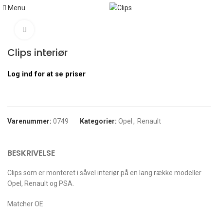
Menu
Hjem
Opel
Clips interiør
Klik for at forstørre
Clips interiør
Log ind for at se priser
Varenummer:
0749
Kategorier:
Opel
,
Renault
BESKRIVELSE
Clips som er monteret i såvel interiør på en lang række modeller
Opel, Renault og PSA.
Matcher OE