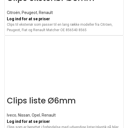
Citroën
,
Peugeot
,
Renault
Log ind for at se priser
Clips til eksteriør som passer til en lang række modeller fra Citröen,
Peugeot, Fiat og Renault Matcher OE 856540 8565
Clips liste Ø6mm
Iveco
,
Nissan
,
Opel
,
Renault
Log ind for at se priser
Clips som er benyttet i forbindelse med udvendige lister/plastik på biler