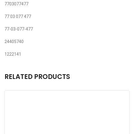
7703077477
77 03 077 477
77-03-077-477
24405740
1222141
RELATED PRODUCTS