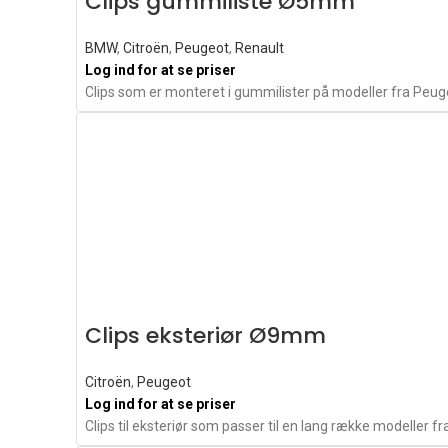
Clips gummiliste Ø5mm
BMW
,
Citroën
,
Peugeot
,
Renault
Log ind for at se priser
Clips som er monteret i gummilister på modeller fra Peu
Clips eksteriør Ø9mm
Citroën
,
Peugeot
Log ind for at se priser
Clips til eksteriør som passer til en lang række modeller