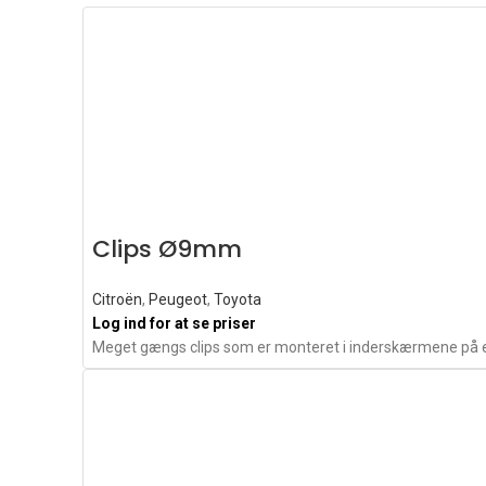
Clips Ø9mm
Citroën
,
Peugeot
,
Toyota
Log ind for at se priser
Meget gængs clips som er monteret i inderskærmene på 