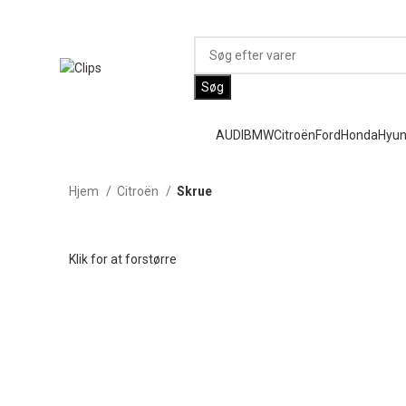
Stort udvalg - Hurtig levering - Markedets bedste priser
Søg
AUDI
BMW
Citroën
Ford
Honda
Hyun
Hjem
Citroën
Skrue
Klik for at forstørre