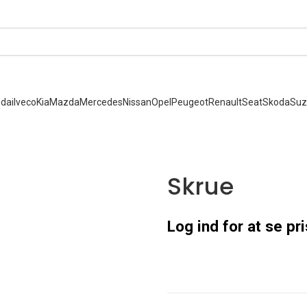
dai
Iveco
Kia
Mazda
Mercedes
Nissan
Opel
Peugeot
Renault
Seat
Skoda
Suz
Skrue
Log ind for at se pr