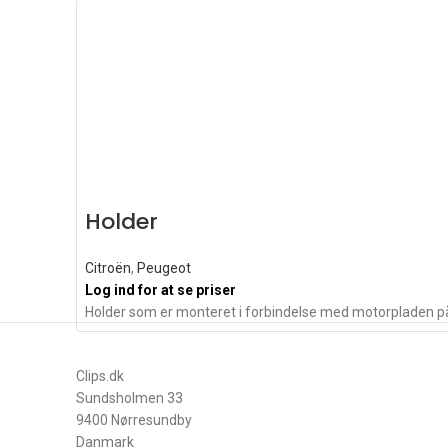
Holder
Citroën
,
Peugeot
Log ind for at se priser
Holder som er monteret i forbindelse med motorpladen p
Clips.dk
Sundsholmen 33
9400 Nørresundby
Danmark