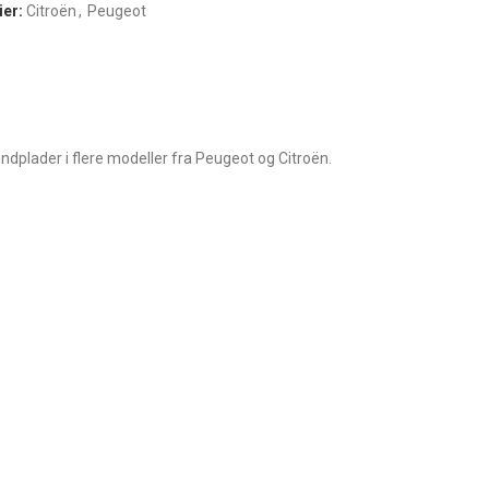
ier:
Citroën
,
Peugeot
dplader i flere modeller fra Peugeot og Citroën.