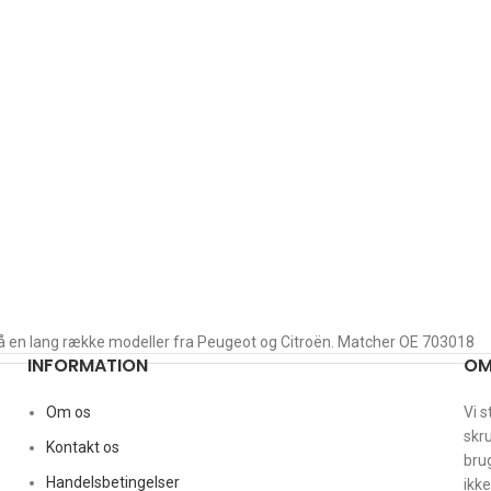
å en lang række modeller fra Peugeot og Citroën. Matcher OE 703018
INFORMATION
OM
Om os
Vi s
skru
Kontakt os
brug
Handelsbetingelser
ikke