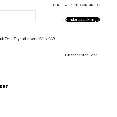
OPRET B2B-KONTO
KONTAKT OS
Bundpropspakninger
uki
Tesla
Toyota
Universal
Volvo
VW
Tilbage til produkter
iser