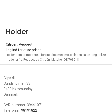
Holder
Citroën
,
Peugeot
Log ind for at se priser
Holder som er monteret i forbindelse med motorpladen på en lang række
modeller fra Peugeot og Citroën. Matcher OE 703018
Clips.dk
Sundsholmen 33
9400 Nørresundby
Danmark
CVR-nummer: 39441071
Telefonnr.:
98191822