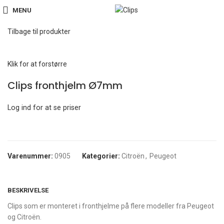
MENU
Hjem
Citroën
Clips fronthjelm Ø7mm
Tilbage til produkter
Klik for at forstørre
Clips fronthjelm Ø7mm
Log ind for at se priser
Varenummer:
0905
Kategorier:
Citroën
,
Peugeot
BESKRIVELSE
Clips som er monteret i fronthjelme på flere modeller fra Peugeot
og Citroën.