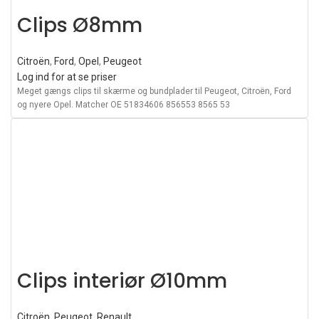
Clips Ø8mm
Citroën
,
Ford
,
Opel
,
Peugeot
Log ind for at se priser
Meget gængs clips til skærme og bundplader til Peugeot, Citroën, Ford
og nyere Opel. Matcher OE 51834606 856553 8565 53
Clips interiør Ø10mm
Citroën
,
Peugeot
,
Renault