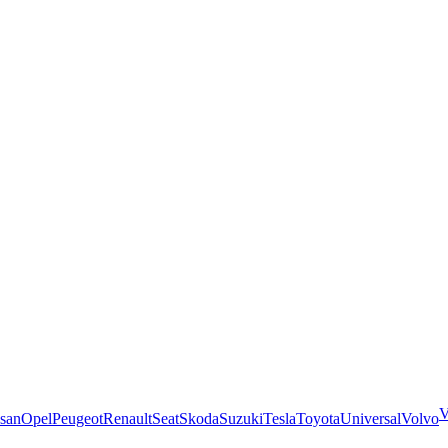
san
Opel
Peugeot
Renault
Seat
Skoda
Suzuki
Tesla
Toyota
Universal
Volvo