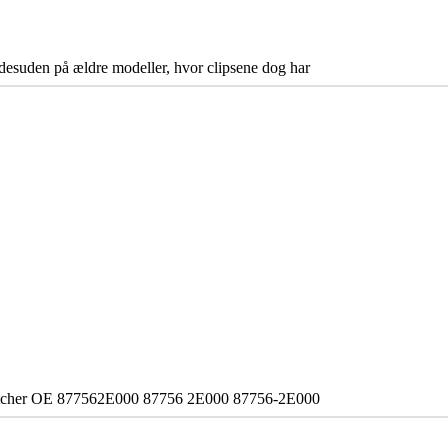
 desuden på ældre modeller, hvor clipsene dog har
. Matcher OE 877562E000 87756 2E000 87756-2E000