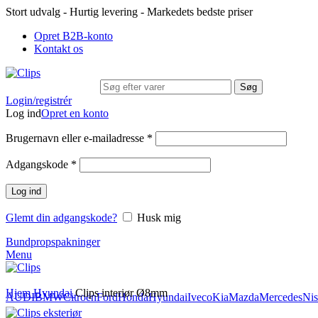
Stort udvalg - Hurtig levering - Markedets bedste priser
Opret B2B-konto
Kontakt os
Søg
Login/registrér
Log ind
Opret en konto
Brugernavn eller e-mailadresse
*
Adgangskode
*
Log ind
Glemt din adgangskode?
Husk mig
Bundpropspakninger
Menu
Hjem
Hyundai
Clips interiør Ø8mm
AUDI
BMW
Citroën
Ford
Honda
Hyundai
Iveco
Kia
Mazda
Mercedes
Nis