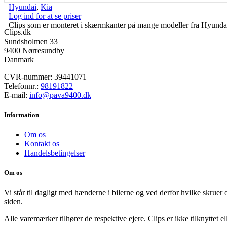
Hyundai
,
Kia
Log ind for at se priser
Clips som er monteret i skærmkanter på mange modeller fra Hyu
Clips.dk
Sundsholmen 33
9400 Nørresundby
Danmark
CVR-nummer: 39441071
Telefonnr.:
98191822
E-mail:
info@pava9400.dk
Information
Om os
Kontakt os
Handelsbetingelser
Om os
Vi står til dagligt med hænderne i bilerne og ved derfor hvilke skruer 
siden.
Alle varemærker tilhører de respektive ejere. Clips er ikke tilknyttet e